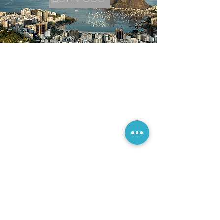
CONTATOS
E-mail:
reservas@injoyhoteis.com
Central de atendimento:
+5521997484343
IPANEMA
Rua Joana Angélica, 247, Ipanema - Rio de Janeiro